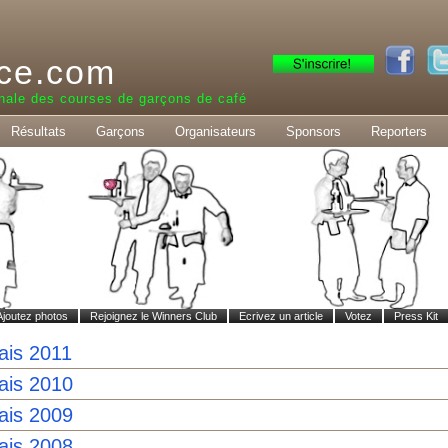
ce.com
nale des courses de garçons de café
Résultats
Garçons
Organisateurs
Sponsors
Reporters
Ajoutez photos
Rejoignez le Winners Club
Ecrivez un article
Votez
Press Kit
ais 2011
ais 2010
ais 2009
ais 2008