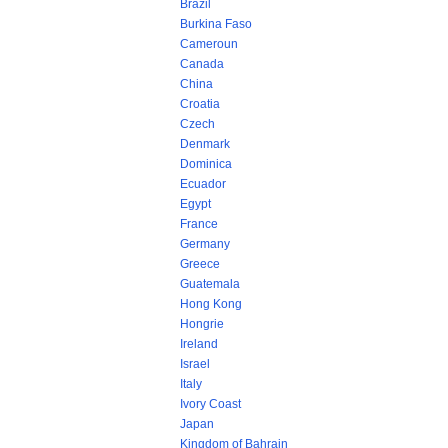
Brazil
Burkina Faso
Cameroun
Canada
China
Croatia
Czech
Denmark
Dominica
Ecuador
Egypt
France
Germany
Greece
Guatemala
Hong Kong
Hongrie
Ireland
Israel
Italy
Ivory Coast
Japan
Kingdom of Bahrain