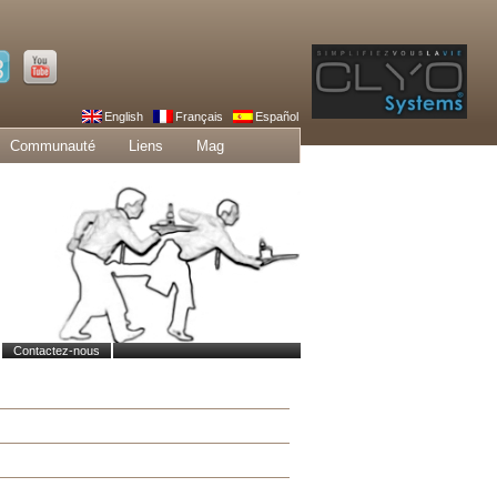
English
Français
Español
Communauté
Liens
Mag
Contactez-nous