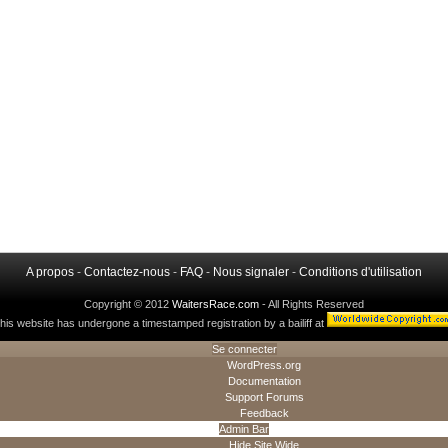
A propos
-
Contactez-nous
-
FAQ
-
Nous signaler
-
Conditions d'utilisation
Copyright © 2012
WaitersRace.com
- All Rights Reserved
his website has undergone a timestamped registration by a bailiff at
Se connecter
WordPress.org
Documentation
Support Forums
Feedback
Admin Bar
Hide Site Wide