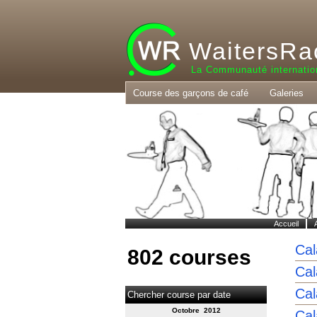
WaitersRa
La Communauté internatio
Course des garçons de café
Galeries
Accueil
Cal
802 courses
Cal
Cal
Chercher course par date
Octobre 2012
Cal