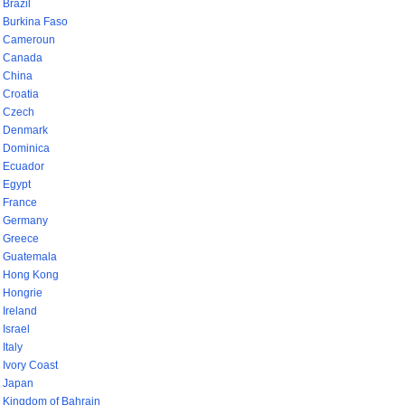
Brazil
Burkina Faso
Cameroun
Canada
China
Croatia
Czech
Denmark
Dominica
Ecuador
Egypt
France
Germany
Greece
Guatemala
Hong Kong
Hongrie
Ireland
Israel
Italy
Ivory Coast
Japan
Kingdom of Bahrain