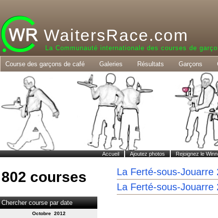
WaitersRace.com
La Communauté internationale des courses de garço
Course des garçons de café
Galeries
Résultats
Garçons
Accueil
Ajoutez photos
Rejoignez le Winn
La Ferté-sous-Jouarre
802 courses
La Ferté-sous-Jouarre
Chercher course par date
Octobre 2012