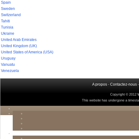
Spain
Sweden
Switzerland
Tahiti
Tunisia
Ukraine
United Arab Emirates
United Kingdom (UK)
United States of America (USA)
Uruguay
Vanuatu
Venezuela
A propos
-
Contactez-nous
Copyright © 2012
This website has undergone a timestamp