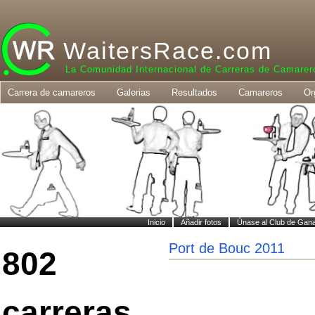
WaitersRace.com
La Comunidad Internacional de Carreras de Camarer
Carrera de camareros
Galerias
Resultados
Camareros
Or
Inicio
Añadir fotos
Únase al Club de Gan
Port de Bouc 2011
802
carreras