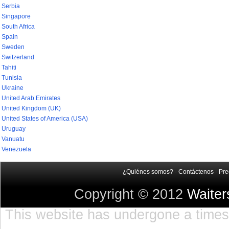
Serbia
Singapore
South Africa
Spain
Sweden
Switzerland
Tahiti
Tunisia
Ukraine
United Arab Emirates
United Kingdom (UK)
United States of America (USA)
Uruguay
Vanuatu
Venezuela
¿Quiénes somos?
-
Contáctenos
-
Pre
Copyright © 2012
Waite
This website has undergone a timest