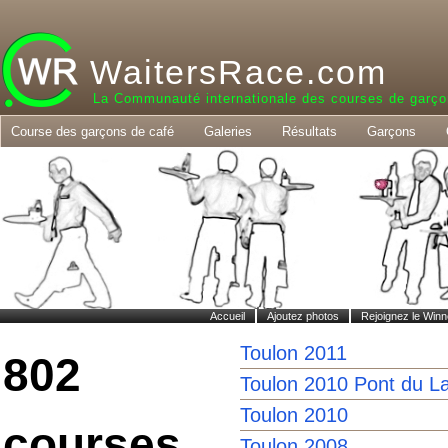
WaitersRace.com
La Communauté internationale des courses de garço
Course des garçons de café
Galeries
Résultats
Garçons
Accueil
Ajoutez photos
Rejoignez le Winn
Toulon 2011
802
Toulon 2010 Pont du L
Toulon 2010
courses
Toulon 2008