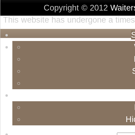
Copyright © 2012
Waite
This website has undergone a timest
S
Hi