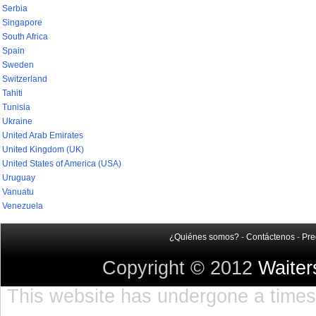
Serbia
Singapore
South Africa
Spain
Sweden
Switzerland
Tahiti
Tunisia
Ukraine
United Arab Emirates
United Kingdom (UK)
United States of America (USA)
Uruguay
Vanuatu
Venezuela
¿Quiénes somos?
-
Contáctenos
-
Pre
Copyright © 2012
Waite
This website has undergone a timest