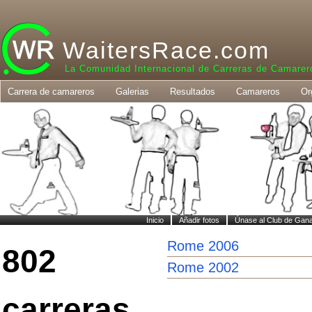
WaitersRace.com
La Comunidad Internacional de Carreras de Camarer
Carrera de camareros
Galerias
Resultados
Camareros
Or
Inicio
Añadir fotos
Únase al Club de Gan
Rome 2006
802
Rome 2002
carreras