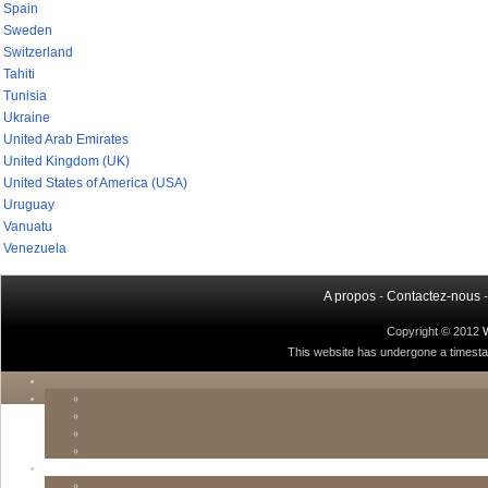
Spain
Sweden
Switzerland
Tahiti
Tunisia
Ukraine
United Arab Emirates
United Kingdom (UK)
United States of America (USA)
Uruguay
Vanuatu
Venezuela
A propos
-
Contactez-nous
Copyright © 2012
This website has undergone a timestamp