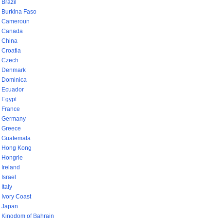
Brazil
Burkina Faso
Cameroun
Canada
China
Croatia
Czech
Denmark
Dominica
Ecuador
Egypt
France
Germany
Greece
Guatemala
Hong Kong
Hongrie
Ireland
Israel
Italy
Ivory Coast
Japan
Kingdom of Bahrain