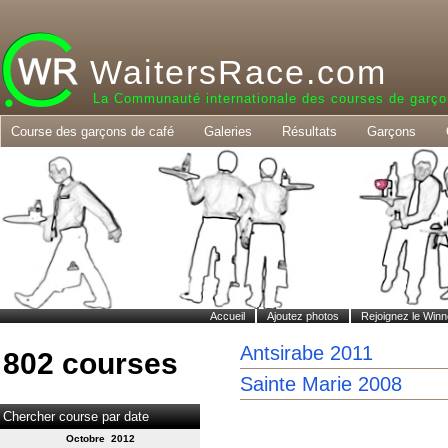
WaitersRace.com
La Communauté internationale des courses de garço
Course des garçons de café
Galeries
Résultats
Garçons
Accueil
Ajoutez photos
Rejoignez le Winn
Antsirabe 2011
802 courses
Sainte Marie 2008
Chercher course par date
Octobre 2012