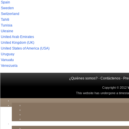
Spain
Sweden
Switzerland
Tahiti
Tunisia
Ukraine
United Arab Emirates
United Kingdom (UK)
United States of America (USA)
Uruguay
Vanuatu
Venezuela
¿Quiénes somos?
-
Contáctenos
-
Pre
Copyright © 2012
This website has undergone a timestamp