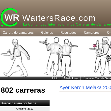
WaitersRace.com
La Comunidad Internacional de Carreras de Camarer
Carrera de camareros
Galerias
Resultados
Camareros
Or
Inicio
Añadir fotos
Únase al Club de Gan
Ayer Keroh Melaka 20
802 carreras
Buscar carrera por fecha
Octubre 2012