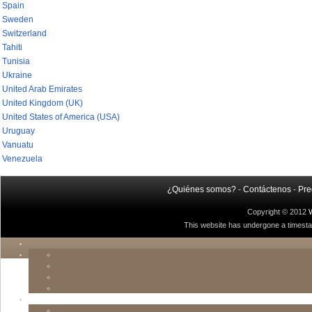
Spain
Sweden
Switzerland
Tahiti
Tunisia
Ukraine
United Arab Emirates
United Kingdom (UK)
United States of America (USA)
Uruguay
Vanuatu
Venezuela
¿Quiénes somos?
-
Contáctenos
-
Pre
Copyright © 2012
This website has undergone a timestamp