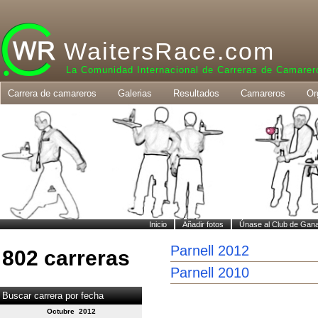
WaitersRace.com
La Comunidad Internacional de Carreras de Camarer
Carrera de camareros
Galerias
Resultados
Camareros
Or
Inicio
Añadir fotos
Únase al Club de Gan
Parnell 2012
802 carreras
Parnell 2010
Buscar carrera por fecha
Octubre 2012