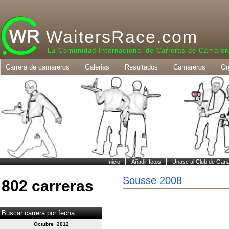
WaitersRace.com
La Comunidad Internacional de Carreras de Camarer
Carrera de camareros
Galerias
Resultados
Camareros
Or
Inicio
Añadir fotos
Únase al Club de Gan
Sousse 2008
802 carreras
Buscar carrera por fecha
Octubre 2012