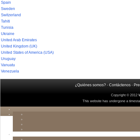
Spain
Sweden
Switzerland
Tahiti
Tunisia
Ukraine
United Arab Emirates
United Kingdom (UK)
United States of America (USA)
Uruguay
Vanuatu
Venezuela
¿Quiénes somos?
-
Contáctenos
-
Pre
Copyright © 2012
This website has undergone a timestamp