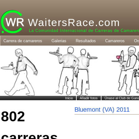
WaitersRace.com
La Comunidad Internacional de Carreras de Camarer
Carrera de camareros
Galerias
Resultados
Camareros
Or
Inicio
Añadir fotos
Únase al Club de Gan
Bluemont (VA) 2011
802
carreras