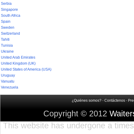
Serbia
Singapore
South Africa
Spain
Sweden
Switzerland
Tahiti
Tunisia
Ukraine
United Arab Emirates
United Kingdom (UK)
United States of America (USA)
Uruguay
Vanuatu
Venezuela
¿Quiénes somos?
-
Contáctenos
-
Pre
Copyright © 2012
Waite
This website has undergone a timest