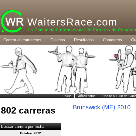
WaitersRace.com
La Comunidad Internacional de Carreras de Camarer
Carrera de camareros
Galerias
Resultados
Camareros
Or
Inicio
Añadir fotos
Únase al Club de Gan
Brunswick (ME) 2010
802 carreras
Buscar carrera por fecha
Octubre 2012