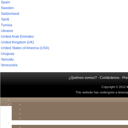
Spain
Sweden
Switzerland
Tahiti
Tunisia
Ukraine
United Arab Emirates
United Kingdom (UK)
United States of America (USA)
Uruguay
Vanuatu
Venezuela
¿Quiénes somos?
-
Contáctenos
-
Pre
Copyright © 2012
This website has undergone a timestamp