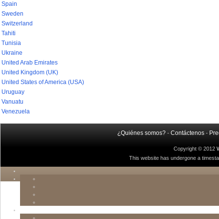
Spain
Sweden
Switzerland
Tahiti
Tunisia
Ukraine
United Arab Emirates
United Kingdom (UK)
United States of America (USA)
Uruguay
Vanuatu
Venezuela
¿Quiénes somos?
-
Contáctenos
-
Pre
Copyright © 2012
This website has undergone a timestamp