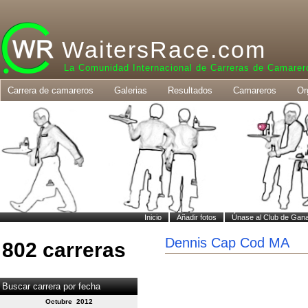
WaitersRace.com
La Comunidad Internacional de Carreras de Camarer
Carrera de camareros
Galerias
Resultados
Camareros
Or
Inicio
Añadir fotos
Únase al Club de Gan
Dennis Cap Cod MA
802 carreras
Buscar carrera por fecha
Octubre 2012