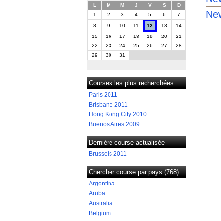
L
M
M
J
V
S
D
New
1
2
3
4
5
6
7
8
9
10
11
12
13
14
15
16
17
18
19
20
21
22
23
24
25
26
27
28
29
30
31
Courses les plus recherchées
Paris 2011
Brisbane 2011
Hong Kong City 2010
Buenos Aires 2009
Dernière course actualisée
Brussels 2011
Chercher course par pays (768)
Argentina
Aruba
Australia
Belgium