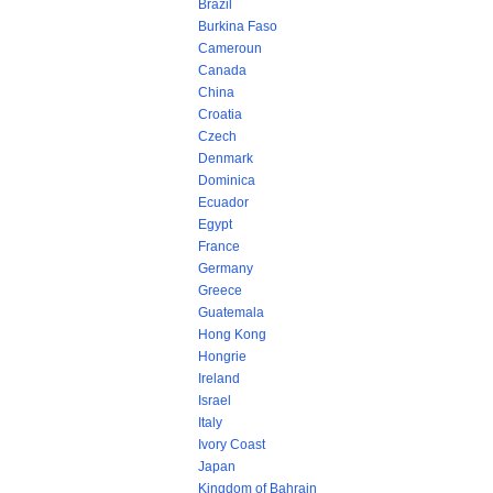
Brazil
Burkina Faso
Cameroun
Canada
China
Croatia
Czech
Denmark
Dominica
Ecuador
Egypt
France
Germany
Greece
Guatemala
Hong Kong
Hongrie
Ireland
Israel
Italy
Ivory Coast
Japan
Kingdom of Bahrain