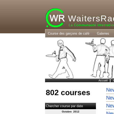
WaitersRa
La Communauté internatio
Course des garçons de café
Galeries
Accueil
New
802 courses
New
New
Chercher course par date
Octobre 2012
New