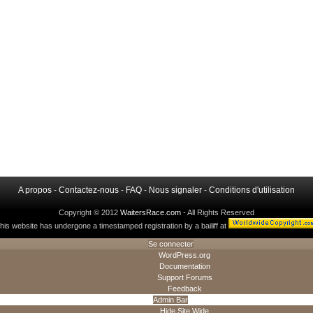
A propos
-
Contactez-nous
-
FAQ
-
Nous signaler
-
Conditions d'utilisation
Copyright © 2012
WaitersRace.com
- All Rights Reserved
his website has undergone a timestamped registration by a bailiff at
Se connecter
WordPress.org
Documentation
Support Forums
Feedback
Admin Bar
Hide Site Wide