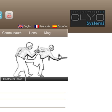
English
Français
Español
Communauté
Liens
Mag
Contactez-nous