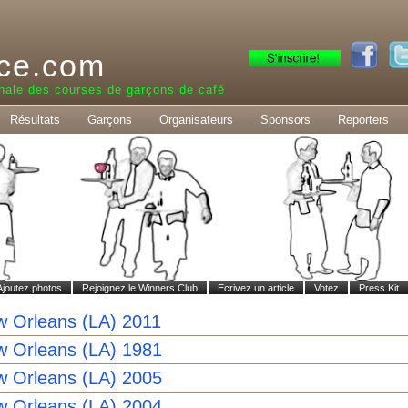
ce.com
nale des courses de garçons de café
Résultats
Garçons
Organisateurs
Sponsors
Reporters
Ajoutez photos
Rejoignez le Winners Club
Ecrivez un article
Votez
Press Kit
 Orleans (LA) 2011
 Orleans (LA) 1981
 Orleans (LA) 2005
 Orleans (LA) 2004