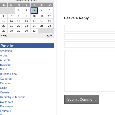
L
M
M
J
V
S
D
1
2
3
4
5
6
7
8
9
10
11
12
Leave a Reply
13
14
15
16
17
18
19
20
21
22
23
24
25
26
27
28
29
30
31
«Nov
Jan»
Par villes
Argentine
Aruba
Australie
Belgique
Brézil
Burkina Faso
Cameroun
Canada
Chine
Croatie
République Tchèque
Danemark
Dominique
Équateur