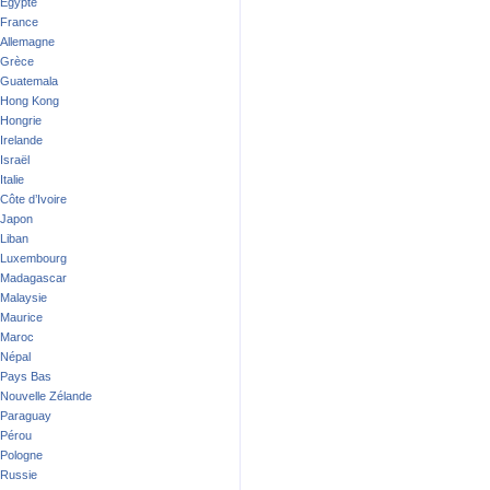
Egypte
France
Allemagne
Grèce
Guatemala
Hong Kong
Hongrie
Irelande
Israël
Italie
Côte d’Ivoire
Japon
Liban
Luxembourg
Madagascar
Malaysie
Maurice
Maroc
Népal
Pays Bas
Nouvelle Zélande
Paraguay
Pérou
Pologne
Russie