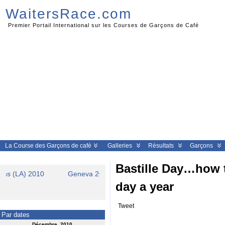
WaitersRace.com
Premier Portail International sur les Courses de Garçons de Café
La Course des Garçons de café
Galleries
Résultats
Garçons
Bastille Day…how to
Geneva 2010
Clermont Ferrand 2010
Brusse
day a year
Tweet
Par dates
Décembre 2010