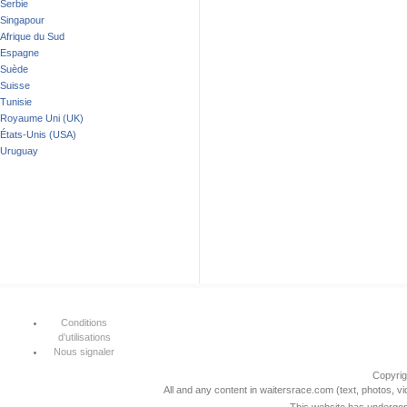
Serbie
Singapour
Afrique du Sud
Espagne
Suède
Suisse
Tunisie
Royaume Uni (UK)
États-Unis (USA)
Uruguay
Conditions
d’utilisations
Nous signaler
Copyri
All and any content in waitersrace.com (text, photos, vi