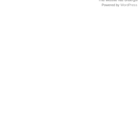
This website has undergone
Powered by
WordPress