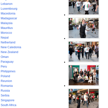
Lebanon
Luxembourg
Macedonia
Madagascar
Malaysia
Mauritius
Morocco
Nepal
Netherland
New Caledonia
New Zealand
Oman
Paraguay
Peru
Philippines
Poland
Reunion
Romania
Russia
Serbia
Singapore
South Africa