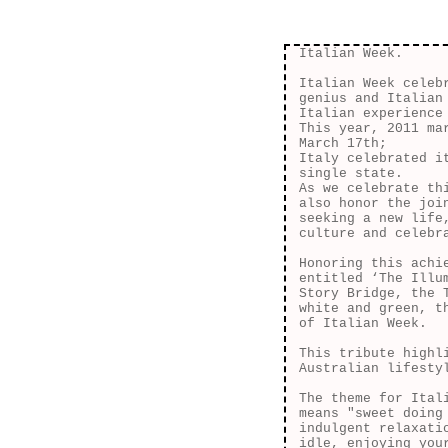
Italian Week.
Italian Week celeb
genius and Italian
Italian experience
This year, 2011 ma
March 17th;
Italy celebrated i
single state.
As we celebrate th
also honor the joi
seeking a new life
culture and celebr
Honoring this achi
entitled ‘The Illu
Story Bridge, the 
white and green, t
of Italian Week.
This tribute highl
Australian lifesty
The theme for Ital
means "sweet doing
indulgent relaxati
idle, enjoying you