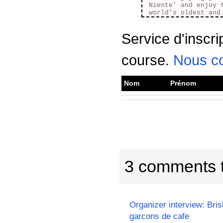
Niente’ and enjoy 
world’s oldest and
Service d'inscri
course.
Nous co
Nom
Prénom
3 comments 
Organizer interview: Bris
garcons de cafe