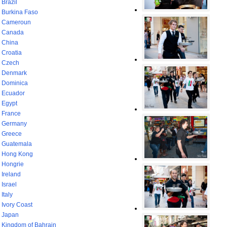
Brazil
Burkina Faso
Cameroun
Canada
China
Croatia
Czech
Denmark
Dominica
Ecuador
Egypt
France
Germany
Greece
Guatemala
Hong Kong
Hongrie
Ireland
Israel
Italy
Ivory Coast
Japan
Kingdom of Bahrain