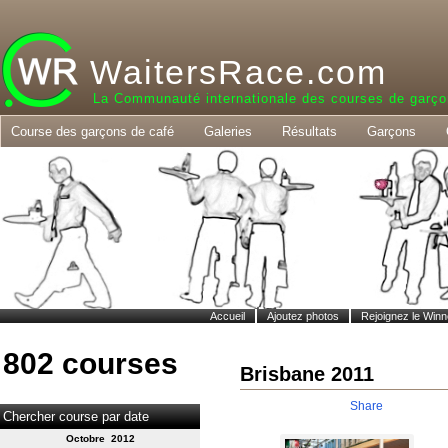
WaitersRace.com
La Communauté internationale des courses de garço
Course des garçons de café
Galeries
Résultats
Garçons
Accueil
Ajoutez photos
Rejoignez le Winn
802 courses
Brisbane 2011
Share
Chercher course par date
Octobre 2012