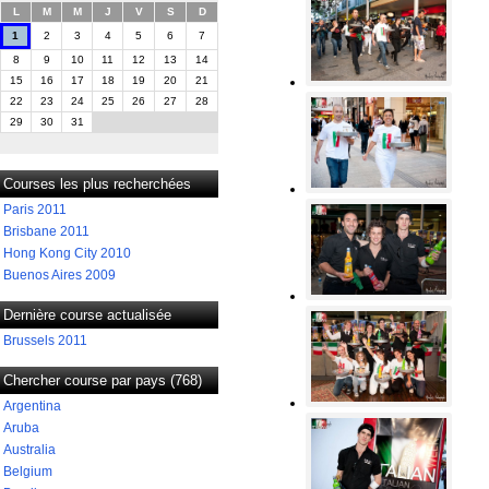
L
M
M
J
V
S
D
1
2
3
4
5
6
7
8
9
10
11
12
13
14
15
16
17
18
19
20
21
22
23
24
25
26
27
28
29
30
31
Courses les plus recherchées
Paris 2011
Brisbane 2011
Hong Kong City 2010
Buenos Aires 2009
Dernière course actualisée
Brussels 2011
Chercher course par pays (768)
Argentina
Aruba
Australia
Belgium