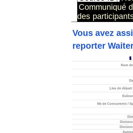
Communiqué d
des participant
Vous avez ass
reporter Wait
Nom de 
Da
Lieu de départ 
Evène
Nb de Concurrents / S
Div
Divisio
Division
Autres