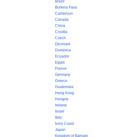
Brazil
Burkina Faso
Cameroun
Canada
China
Croatia
Czech
Denmark
Dominica
Ecuador
Egypt
France
Germany
Greece
Guatemala
Hong Kong
Hongrie
Ireland
Israel
Italy
Ivory Coast
Japan
Kingdom of Bahrain