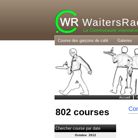
WaitersRa
La Communauté internatio
Course des garçons de café
Galeries
Accueil
Co
802 courses
Chercher course par date
Octobre 2012