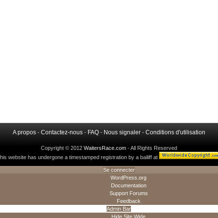
A propos
-
Contactez-nous
-
FAQ
-
Nous signaler
-
Conditions d'utilisation
Copyright © 2012
WaitersRace.com
- All Rights Reserved
his website has undergone a timestamped registration by a bailiff at
Se connecter
WordPress.org
Documentation
Support Forums
Feedback
Admin Bar
Hide Site Wide