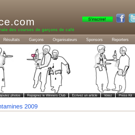
ce.com
nale des courses de garçons de café
Résultats
Garçons
Organisateurs
Sponsors
Reporters
Ajoutez photos
Rejoignez le Winners Club
Ecrivez un article
Votez
Press Kit
ntamines 2009