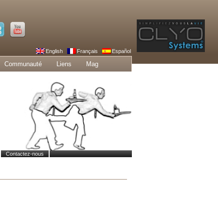
English
Français
Español
Communauté
Liens
Mag
Contactez-nous