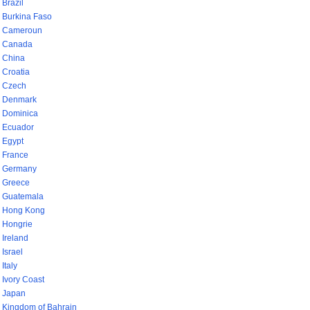
Brazil
Burkina Faso
Cameroun
Canada
China
Croatia
Czech
Denmark
Dominica
Ecuador
Egypt
France
Germany
Greece
Guatemala
Hong Kong
Hongrie
Ireland
Israel
Italy
Ivory Coast
Japan
Kingdom of Bahrain