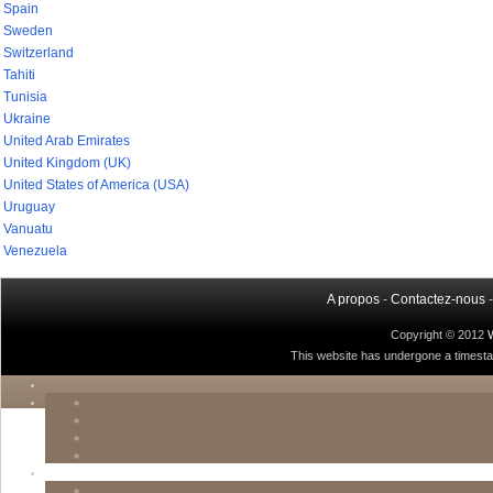
Spain
Sweden
Switzerland
Tahiti
Tunisia
Ukraine
United Arab Emirates
United Kingdom (UK)
United States of America (USA)
Uruguay
Vanuatu
Venezuela
A propos
-
Contactez-nous
Copyright © 2012
This website has undergone a timestamp