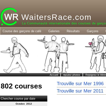
WaitersRace.com
La Communauté internationale des courses de garço
Course des garçons de café
Galeries
Résultats
Garçons
Accueil
Ajoutez photos
Rejoignez le Winn
Trouville sur Mer 1996
802 courses
Trouville sur Mer 2011
Chercher course par date
Octobre 2012