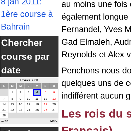
8 jan 2011:
au moins une fois 
1ère course à
également longue :
Bahrain
Fernandel, Yves M
Gad Elmaleh, Aud
Chercher
Reynolds et Alex
course par
date
Penchons nous don
quelques uns de ce
Février 2011
L
M
M
J
V
S
D
1
2
3
4
5
6
indifférent aucun 
7
8
9
10
11
12
13
14
15
16
17
18
19
20
Les rois du 
21
22
23
24
25
26
27
28
«Jan
Mar»
Français)