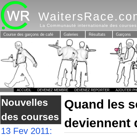
WaitersRace.co
La Communauté internationale des courses
Course des garçons de café
Galeries
Résultats
Garçons
ACCUEIL
DEVENEZ MEMBRE
DEVENEZ REPORTER
AJOUTER P
Nouvelles
Quand les s
des courses
deviennent 
13 Fev 2011: