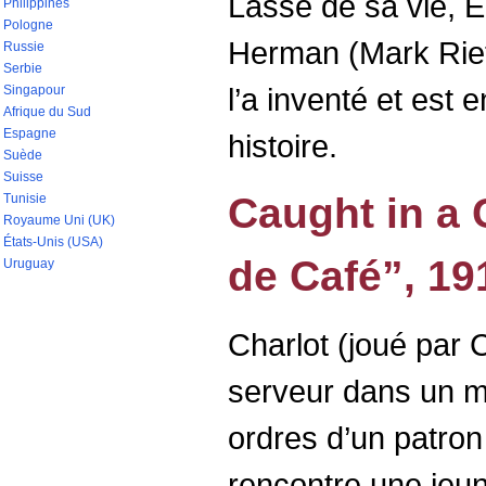
Lassé de sa vie, 
Philippines
Pologne
Herman (Mark Riet
Russie
Serbie
l’a inventé et est e
Singapour
Afrique du Sud
Espagne
histoire.
Suède
Suisse
Caught in a 
Tunisie
Royaume Uni (UK)
États-Unis (USA)
de Café”, 19
Uruguay
Charlot (joué par C
serveur dans un mo
ordres d’un patron
rencontre une jeu