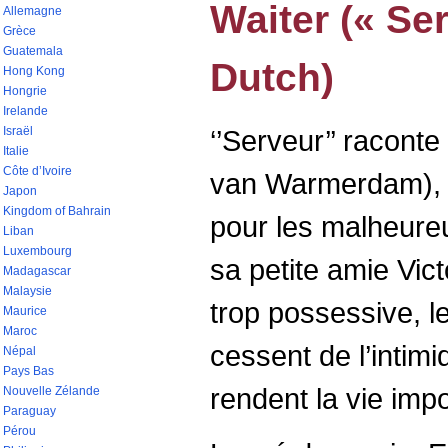
Waiter (« Ser
Allemagne
Grèce
Guatemala
Dutch)
Hong Kong
Hongrie
Irelande
Israël
‘’Serveur’’ raconte
Italie
Côte d’Ivoire
van Warmerdam), u
Japon
Kingdom of Bahrain
pour les malheure
Liban
Luxembourg
sa petite amie Vict
Madagascar
Malaysie
trop possessive, le
Maurice
Maroc
cessent de l’intimi
Népal
Pays Bas
rendent la vie impo
Nouvelle Zélande
Paraguay
Pérou