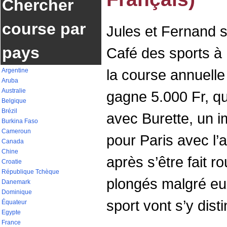
Chercher
course par
Jules et Fernand 
pays
Café des sports à
la course annuelle
Argentine
Aruba
Australie
gagne 5.000 Fr, qu
Belgique
Brézil
avec Burette, un im
Burkina Faso
Cameroun
pour Paris avec l’
Canada
Chine
après s’être fait r
Croatie
République Tchèque
plongés malgré eu
Danemark
Dominique
sport vont s’y dist
Équateur
Egypte
France