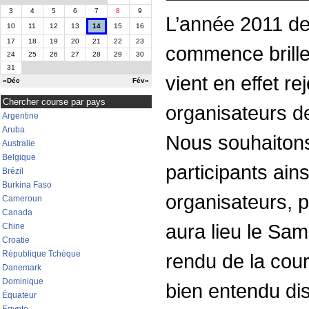
3
4
5
6
7
8
9
L’année 2011 de
10
11
12
13
14
15
16
17
18
19
20
21
22
23
commence brill
24
25
26
27
28
29
30
31
vient en effet re
«Déc
Fév»
Chercher course par pays
organisateurs d
Argentine
Aruba
Nous souhaitons
Australie
Belgique
participants ains
Brézil
Burkina Faso
organisateurs, p
Cameroun
Canada
aura lieu le Sa
Chine
Croatie
République Tchèque
rendu de la cou
Danemark
Dominique
bien entendu dis
Équateur