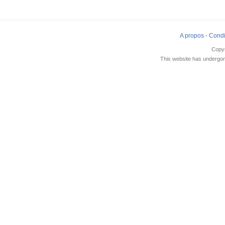
A propos
-
Condi
Copy
This website has undergone