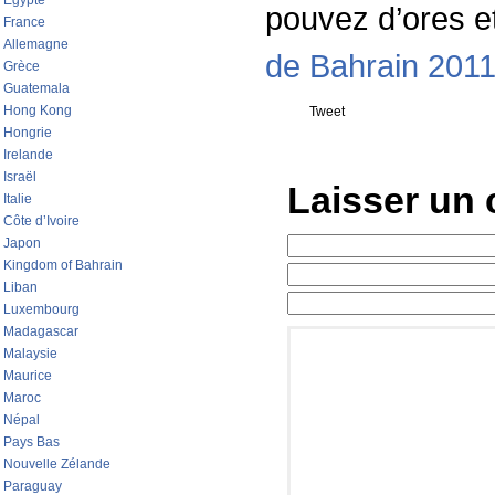
Egypte
pouvez d’ores et
France
Allemagne
de Bahrain 201
Grèce
Guatemala
Hong Kong
Tweet
Hongrie
Irelande
Israël
Laisser un
Italie
Côte d’Ivoire
Japon
Kingdom of Bahrain
Liban
Luxembourg
Madagascar
Malaysie
Maurice
Maroc
Népal
Pays Bas
Nouvelle Zélande
Paraguay