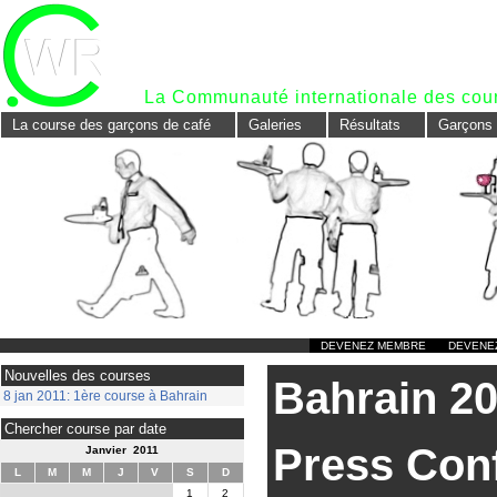
Waiters Race
La Communauté internationale des cour
La course des garçons de café
Galeries
Résultats
Garçons
DEVENEZ MEMBRE
DEVENE
Nouvelles des courses
Bahrain 20
8 jan 2011: 1ère course à Bahrain
Chercher course par date
Press Con
Janvier 2011
L
M
M
J
V
S
D
1
2