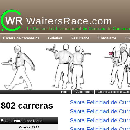
WaitersRace.com
La Comunidad Internacional de Carreras de Camarer
Carrera de camareros
Galerias
Resultados
Camareros
Or
Inicio
Añadir fotos
Únase al Club de Gan
Santa Felicidad de Curi
802 carreras
Santa Felicidad de Curi
Santa Felicidad de Curi
Buscar carrera por fecha
Octubre 2012
Santa Felicidad de Curi