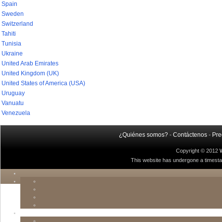
Spain
Sweden
Switzerland
Tahiti
Tunisia
Ukraine
United Arab Emirates
United Kingdom (UK)
United States of America (USA)
Uruguay
Vanuatu
Venezuela
¿Quiénes somos?
-
Contáctenos
-
Pre
Copyright © 2012
This website has undergone a timestamp