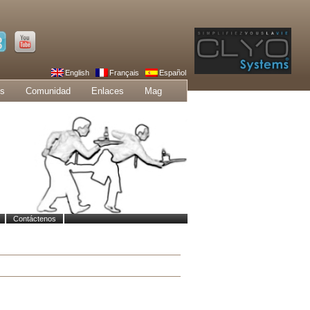
English
Français
Español
os
Comunidad
Enlaces
Mag
Contáctenos