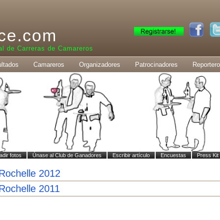
ce.com
al de Carreras de Camareros
ltados
Camareros
Organizadores
Patrocinadores
Reporter
adir fotos
Únase al Club de Ganadores
Escribir artículo
Encuestas
Press Kit
Rochelle 2012
Rochelle 2011