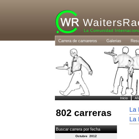
WaitersRa
La Comunidad Internacion
Carrera de camareros
Galerias
Resu
Inicio
Añ
La 
802 carreras
La 
Buscar carrera por fecha
Octubre 2012