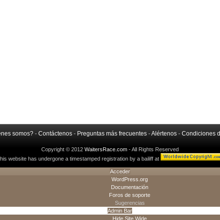
énes somos?
-
Contáctenos
-
Preguntas más frecuentes
-
Alértenos
-
Condiciones 
Copyright © 2012
WaitersRace.com
- All Rights Reserved
his website has undergone a timestamped registration by a bailiff at
Acceder
WordPress.org
Documentación
Foros de soporte
Sugerencias
Admin Bar
Hide Site Wide