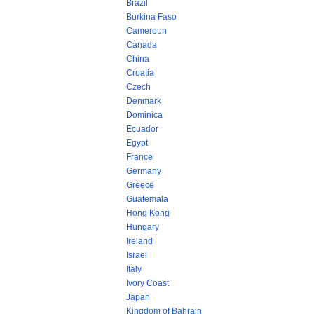
Brazil
Burkina Faso
Cameroun
Canada
China
Croatia
Czech
Denmark
Dominica
Ecuador
Egypt
France
Germany
Greece
Guatemala
Hong Kong
Hungary
Ireland
Israel
Italy
Ivory Coast
Japan
Kingdom of Bahrain