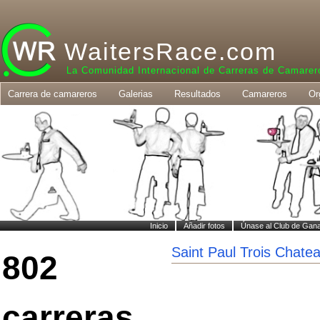
WaitersRace.com
La Comunidad Internacional de Carreras de Camarer
Carrera de camareros
Galerias
Resultados
Camareros
Or
Inicio
Añadir fotos
Únase al Club de Gan
Saint Paul Trois Chate
802
carreras