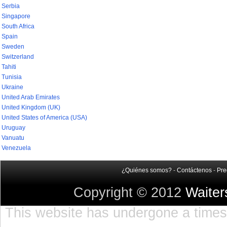
Serbia
Singapore
South Africa
Spain
Sweden
Switzerland
Tahiti
Tunisia
Ukraine
United Arab Emirates
United Kingdom (UK)
United States of America (USA)
Uruguay
Vanuatu
Venezuela
¿Quiénes somos?
-
Contáctenos
-
Pre
Copyright © 2012
Waite
This website has undergone a timest