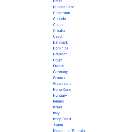
Brazil
Burkina Faso
Cameroun
Canada
China
Croatia
Czech
Denmark
Dominica
Ecuador
Egypt
France
Germany
Greece
Guatemala
Hong Kong
Hungary
Ireland
Israel
Italy
Ivory Coast
Japan
Kingdom of Bahrain