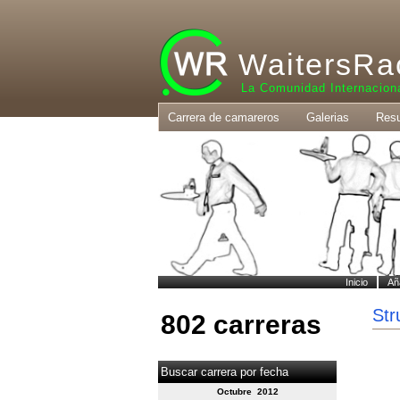
WaitersRa
La Comunidad Internacion
Carrera de camareros
Galerias
Resu
Inicio
Añ
Str
802 carreras
Buscar carrera por fecha
Octubre 2012