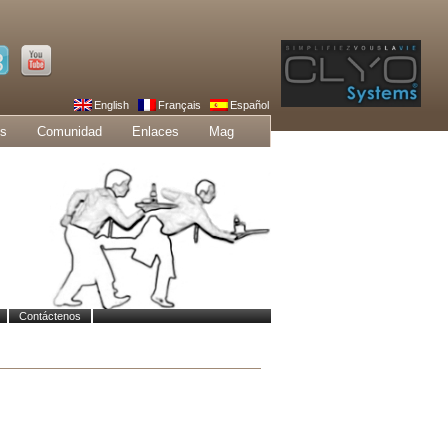
English
Français
Español
os
Comunidad
Enlaces
Mag
Contáctenos