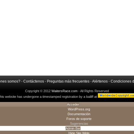
énes somos?
-
Contáctenos
-
Preguntas más frecuentes
-
Alértenos
-
Condiciones 
Copyright © 2012
WaitersRace.com
- All Rights Reserved
his website has undergone a timestamped registration by a bailiff at
Acceder
WordPress.org
Documentación
Foros de soporte
Sugerencias
Admin Bar
Hide Site Wide