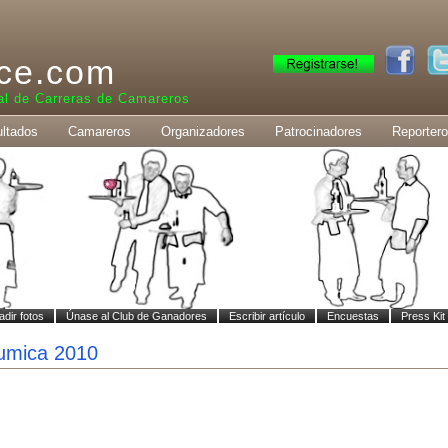
ce.com
al de Carreras de Camareros
ltados
Camareros
Organizadores
Patrocinadores
Reporter
adir fotos
Únase al Club de Ganadores
Escribir artículo
Encuestas
Press Kit
umica 2010