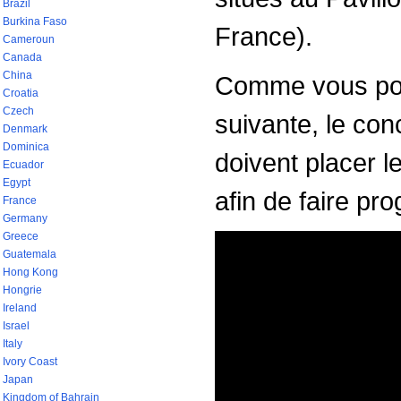
Brazil
Burkina Faso
France).
Cameroun
Canada
China
Comme vous pour
Croatia
Czech
suivante, le con
Denmark
Dominica
doivent placer l
Ecuador
Egypt
afin de faire pro
France
Germany
Greece
Guatemala
Hong Kong
Hongrie
Ireland
Israel
Italy
Ivory Coast
Japan
Kingdom of Bahrain