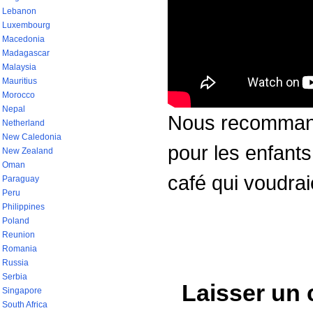
Lebanon
Luxembourg
Macedonia
Madagascar
Malaysia
Mauritius
Morocco
Nepal
Nous recommando
Netherland
New Caledonia
pour les enfant
New Zealand
Oman
café qui voudrai
Paraguay
Peru
Philippines
Poland
Reunion
Romania
Russia
Serbia
Laisser un
Singapore
South Africa