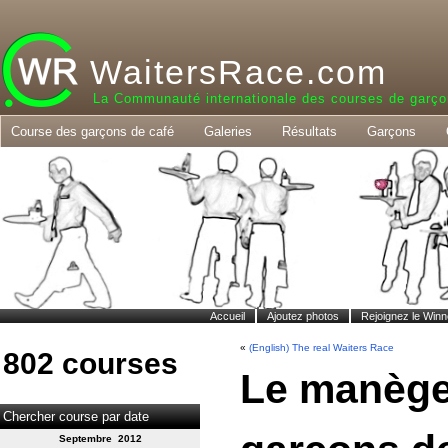
WaitersRace.com
La Communauté internationale des courses de garço
Course des garçons de café
Galeries
Résultats
Garçons
Accueil
Ajoutez photos
Rejoignez le Winn
«
(English) The real Waiters Race
802 courses
Le manège
Chercher course par date
Septembre 2012