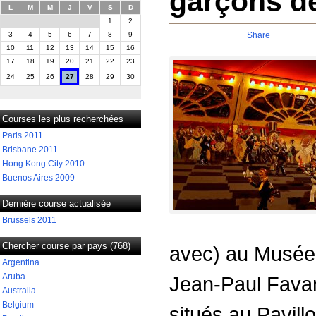
garçons d
L
M
M
J
V
S
D
1
2
3
4
5
6
7
8
9
Share
10
11
12
13
14
15
16
17
18
19
20
21
22
23
24
25
26
27
28
29
30
Courses les plus recherchées
Paris 2011
Brisbane 2011
Hong Kong City 2010
Buenos Aires 2009
Dernière course actualisée
Brussels 2011
Chercher course par pays (768)
avec) au Musée 
Argentina
Aruba
Jean-Paul Favan
Australia
Belgium
situés au Pavill