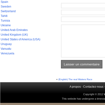
Spain
Sweden
Switzerland
Tahiti
Tunisia
Ukraine
United Arab Emirates
United Kingdom (UK)
United States of America (USA)
Uruguay
Vanuatu
Venezuela
«
(English) The real Waiters Race
A propos
-
Contactez-nous
Copyright © 2012
This website has undergone a timestamp